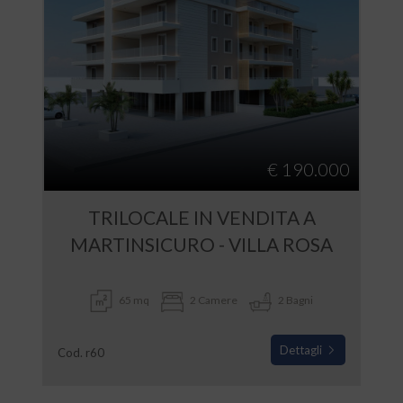
€ 190.000
TRILOCALE IN VENDITA A
MARTINSICURO - VILLA ROSA
65 mq
2 Camere
2 Bagni
Dettagli
Cod. r60