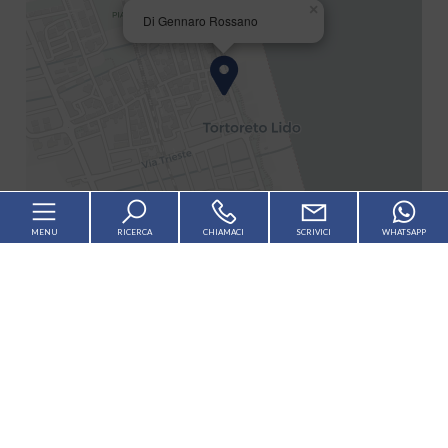
×
Di Gennaro Rossano
MENU
RICERCA
CHIAMACI
SCRIVICI
WHATSAPP
+
−
Leaflet
| OSM contributors ©
CARTO
Home
Chi siamo