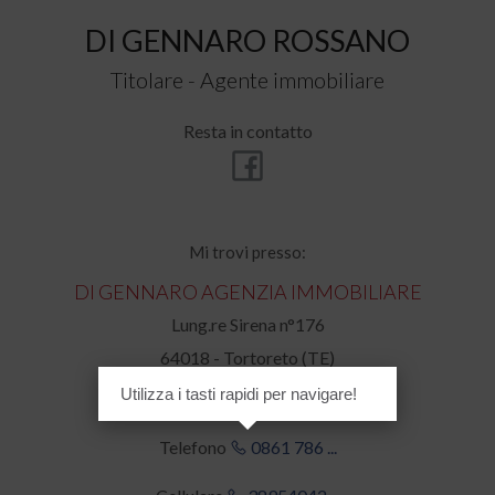
DI GENNARO ROSSANO
Titolare - Agente immobiliare
Resta in contatto
Mi trovi presso:
DI GENNARO AGENZIA IMMOBILIARE
Lung.re Sirena n°176
64018 - Tortoreto (TE)
Utilizza i tasti rapidi per navigare!
Telefono
0861 786 ...