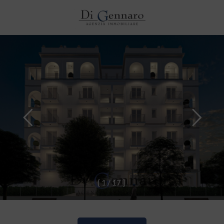
[
1
/
1
7
]