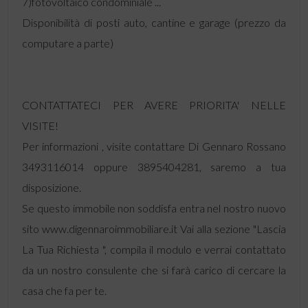
7)fotovoltaico condominiale ...
Disponibilità di posti auto, cantine e garage (prezzo da
computare a parte)
CONTATTATECI PER AVERE PRIORITA' NELLE
VISITE!
Per informazioni , visite contattare Di Gennaro Rossano
3493116014 oppure 3895404281, saremo a tua
disposizione.
Se questo immobile non soddisfa entra nel nostro nuovo
sito www.digennaroimmobiliare.it Vai alla sezione "Lascia
La Tua Richiesta ", compila il modulo e verrai contattato
da un nostro consulente che si farà carico di cercare la
casa che fa per te.