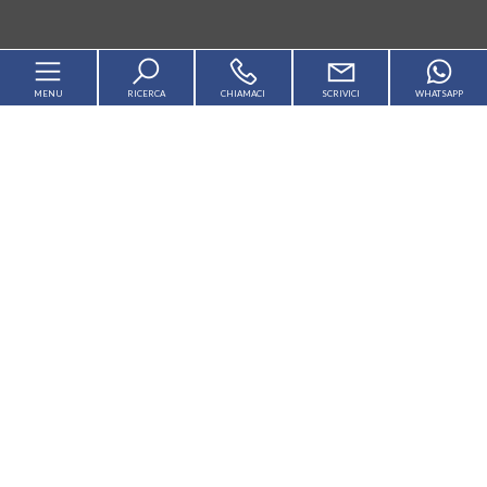
MENU
RICERCA
CHIAMACI
SCRIVICI
WHATSAPP
Home
Chi siamo
Il territorio
Immobili
Cantieri