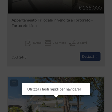
€ 235.000
Appartamento Trilocale in vendita a Tortoreto -
Tortoreto Lido
80 mq
2 Camere
2 Bagni
Dettagli
Cod. 24-3
Utilizza i tasti rapidi per navigare!