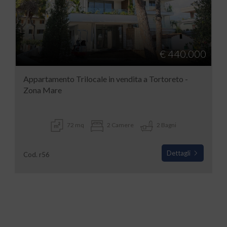
€ 440.000
Appartamento Trilocale in vendita a Tortoreto -
Zona Mare
72 mq
2 Camere
2 Bagni
Dettagli
Cod. r56