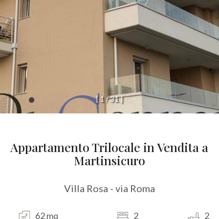
[
1
/
3
1
]
Appartamento Trilocale in Vendita a
Martinsicuro
Villa Rosa - via Roma
62 mq
2
2