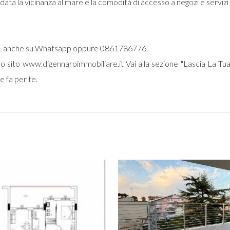
data la vicinanza al mare e la comodità di accesso a negozi e servizi v
281 anche su Whatsapp oppure 0861786776.
sito www.digennaroimmobiliare.it Vai alla sezione "Lascia La Tua 
e fa per te.