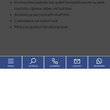
Promozione pubblicitaria dell'immobile anche su web,
con foto, riprese video, virtual tour
Assistenza sui contratti di affitto
Consulenze sui mutui casa
Mutui acquisto/ristrutturazione
MENU
RICERCA
CHIAMACI
SCRIVICI
WHATSAPP
Home