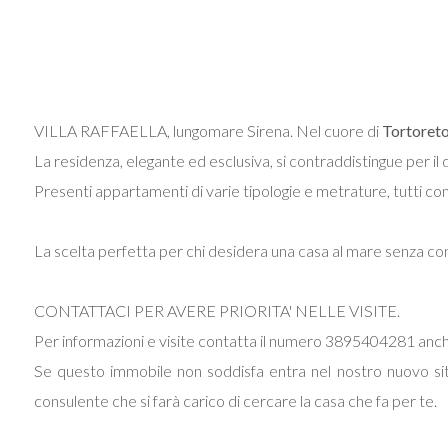
VILLA RAFFAELLA, lungomare Sirena. Nel cuore di
Tortoret
La residenza, elegante ed esclusiva, si contraddistingue per il de
Presenti appartamenti di varie tipologie e metrature, tutti con 
La scelta perfetta per chi desidera una casa al mare senza comp
CONTATTACI PER AVERE PRIORITA' NELLE VISITE.
Per informazioni e visite contatta il numero 3895404281 a
Se questo immobile non soddisfa entra nel nostro nuovo sito
consulente che si farà carico di cercare la casa che fa per te.