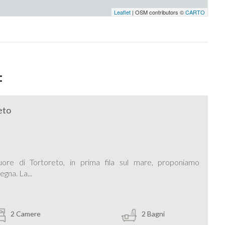
Leaflet
| OSM contributors ©
CARTO
:
eto
re di Tortoreto, in prima fila sul mare, proponiamo
gna. La...
2 Camere
2 Bagni