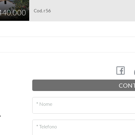
440.000
Cod. r56
CONT
* Nome
A
* Telefono