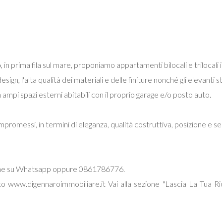
o
, in prima fila sul mare, proponiamo appartamenti bilocali e trilocali
sign, l'alta qualità dei materiali e delle finiture nonché gli elevanti 
ampi spazi esterni abitabili con il proprio garage e/o posto auto.
romessi, in termini di eleganza, qualità costruttiva, posizione e ser
nche su Whatsapp oppure 0861786776.
 www.digennaroimmobiliare.it Vai alla sezione "Lascia La Tua Ric